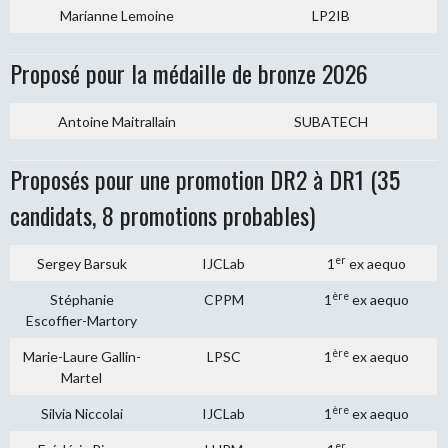
Marianne Lemoine
LP2IB
Proposé pour la médaille de bronze 2026
Antoine Maitrallain
SUBATECH
Proposés pour une promotion DR2 à DR1 (35
candidats, 8 promotions probables)
er
Sergey Barsuk
IJCLab
1
ex aequo
ère
Stéphanie
CPPM
1
ex aequo
Escoffier-Martory
ère
Marie-Laure Gallin-
LPSC
1
ex aequo
Martel
ère
Silvia Niccolai
IJCLab
1
ex aequo
er