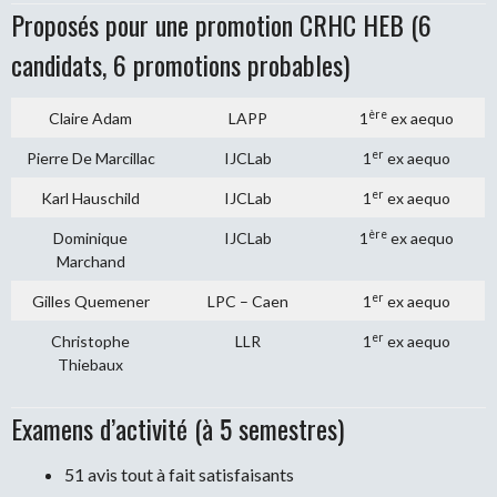
Proposés pour une promotion CRHC HEB (6
candidats, 6 promotions probables)
ère
Claire Adam
LAPP
1
ex aequo
er
Pierre De Marcillac
IJCLab
1
ex aequo
er
Karl Hauschild
IJCLab
1
ex aequo
ère
Dominique
IJCLab
1
ex aequo
Marchand
er
Gilles Quemener
LPC – Caen
1
ex aequo
er
Christophe
LLR
1
ex aequo
Thiebaux
Examens d’activité (à 5 semestres)
51 avis tout à fait satisfaisants