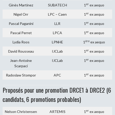
er
Ginès Martinez
SUBATECH
1
ex aequo
er
Nigel Orr
LPC – Caen
1
ex aequo
er
Pascal Paganini
LLR
1
ex aequo
er
Pascal Perret
LPCA
1
ex aequo
ère
Lydia Roos
LPNHE
1
ex aequo
er
David Rousseau
IJCLab
1
ex aequo
er
Jean-Antoine
IJCLab
1
ex aequo
Scarpaci
er
Radoslaw Stompor
APC
1
ex aequo
Proposés pour une promotion DRCE1 à DRCE2 (6
candidats, 6 promotions probables)
er
Nelson Christensen
ARTEMIS
1
ex aequo