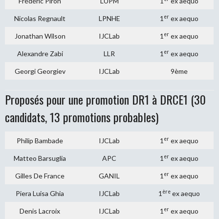
Frédéric Piron
LUPM
1
ex aequo
er
Nicolas Regnault
LPNHE
1
ex aequo
er
Jonathan Wilson
IJCLab
1
ex aequo
er
Alexandre Zabi
LLR
1
ex aequo
Georgi Georgiev
IJCLab
9ème
Proposés pour une promotion DR1 à DRCE1 (30
candidats, 13 promotions probables)
er
Philip Bambade
IJCLab
1
ex aequo
er
Matteo Barsuglia
APC
1
ex aequo
er
Gilles De France
GANIL
1
ex aequo
ère
Piera Luisa Ghia
IJCLab
1
ex aequo
er
Denis Lacroix
IJCLab
1
ex aequo