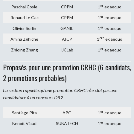
er
Paschal Coyle
CPPM
1
ex aequo
er
Renaud Le Gac
CPPM
1
ex aequo
er
Olivier Sorlin
GANIL
1
ex aequo
ère
Amina Zghiche
AICP
1
ex aequo
er
Zhiqing Zhang
IJCLab
1
ex aequo
Proposés pour une promotion CRHC (6 candidats,
2 promotions probables)
La section rappelle qu’une promotion CRHC n’exclut pas une
candidature à un concours DR2
er
Santiago Pita
APC
1
ex aequo
er
Benoît Viaud
SUBATECH
1
ex aequo