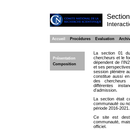
Sectio
Interact
Accueil
Procédures
Evaluation
Archi
La section 01 du 
chercheurs et le f
Présentation
dépendent de l'IN2
Composition
et ses perspectives
session plénière a
constitue aussi en
des chercheurs 
différentes inst
d'admission.
La section était 
communauté ou nom
période 2016-2021.
Ce site est dest
communauté, mais 
officiel.