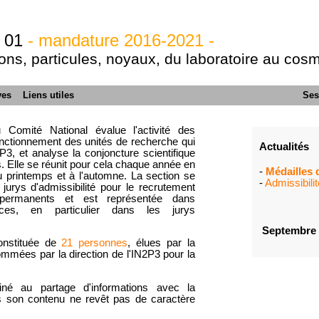
n 01
- mandature 2016-2021 -
ions, particules, noyaux, du laboratoire au cos
ves
Liens utiles
Ses
Comité National évalue l'activité des
onctionnement des unités de recherche qui
Actualités
P3, et analyse la conjoncture scientifique
. Elle se réunit pour cela chaque année en
-
Médailles
u printemps et à l'automne. La section se
-
Admissibili
 jurys d'admissibilité pour le recrutement
permanents et est représentée dans
ances, en particulier dans les jurys
Septembre 
constituée de
21 personnes
, élues par la
mées par la direction de l'IN2P3 pour la
iné au partage d'informations avec la
son contenu ne revêt pas de caractère