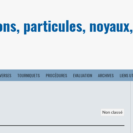
ns, particules, noyaux,
IVERSES
TOURNIQUETS
PROCÉDURES
EVALUATION
ARCHIVES
LIENS U
Non classé