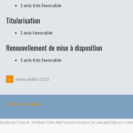
1 avis très favorable
Titularisation
1 avis favorable
Renouvellement de mise à disposition
1 avis très favorable
Navigation
←
Admissibilité 2022
des
Contact site web
articles
© 2026 SECTION 04 - INTERACTIONS, PARTICULES, NOYAUX, DU LABORATOIRE AU COS