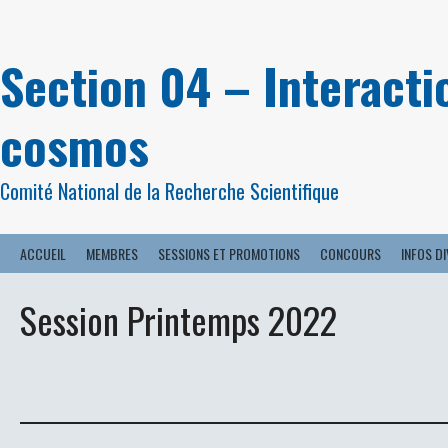
Aller
au
contenu
Section 04 – Interactio
cosmos
Comité National de la Recherche Scientifique
ACCUEIL
MEMBRES
SESSIONS ET PROMOTIONS
CONCOURS
INFOS D
Session Printemps 2022