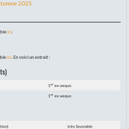
utomne 2025
ible
ici
.
ible
ici
. En voici un extrait :
ts)
er
1
ex-aequo
er
1
ex-aequo
tion)
très favorable